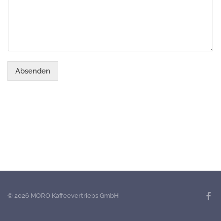
Absenden
©
2026
MORO Kaffeevertriebs GmbH